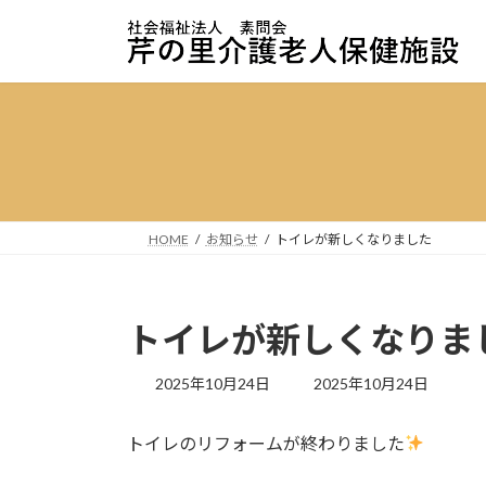
コ
ナ
ン
ビ
テ
ゲ
ン
ー
ツ
シ
へ
ョ
ス
ン
キ
に
ッ
移
HOME
お知らせ
トイレが新しくなりました
プ
動
トイレが新しくなりま
最
2025年10月24日
2025年10月24日
終
更
トイレのリフォームが終わりました
新
日